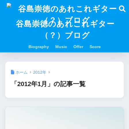
谷島崇徳のあれこれギター
（？）ブログ
Biography
Music
Offer
Score
ホーム
2012年
「2012年1月」の記事一覧