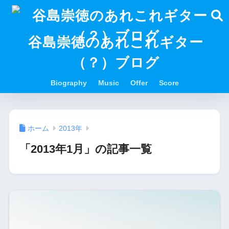
谷島崇徳のあれこれギター
（？）ブログ
Biography
Music
Offer
Score
ホーム
2013年
「2013年1月」の記事一覧