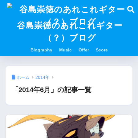
谷島崇徳のあれこれギター
（？）ブログ
Biography
Music
Offer
Score
ホーム
2014年
「2014年6月」の記事一覧