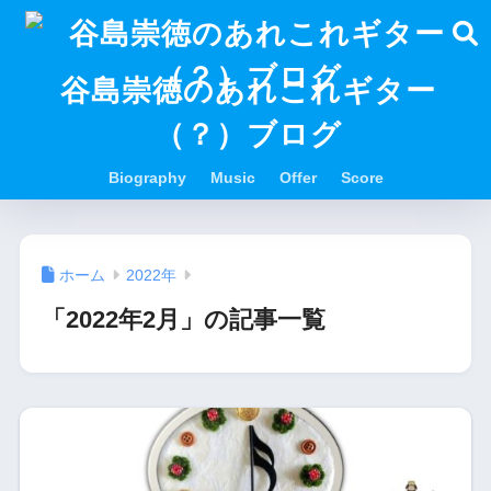
谷島崇徳のあれこれギター
（？）ブログ
Biography
Music
Offer
Score
ホーム
2022年
「2022年2月」の記事一覧