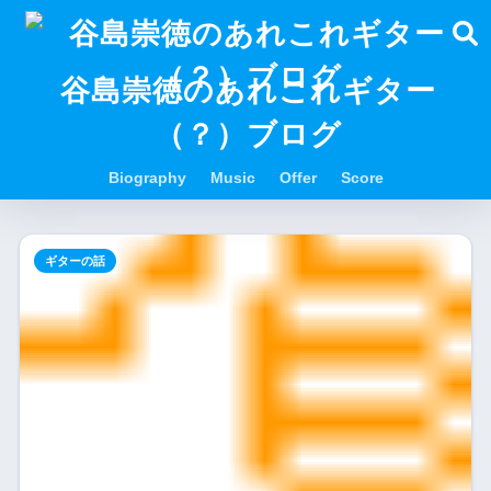
谷島崇徳のあれこれギター
（？）ブログ
Biography
Music
Offer
Score
ギターの話