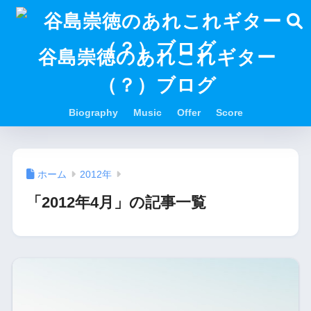
谷島崇徳のあれこれギター
（？）ブログ
Biography
Music
Offer
Score
ホーム
2012年
「2012年4月」の記事一覧