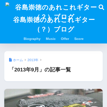
谷島崇徳のあれこれギター
（？）ブログ
Biography
Music
Offer
Score
ホーム
2013年
「2013年9月」の記事一覧