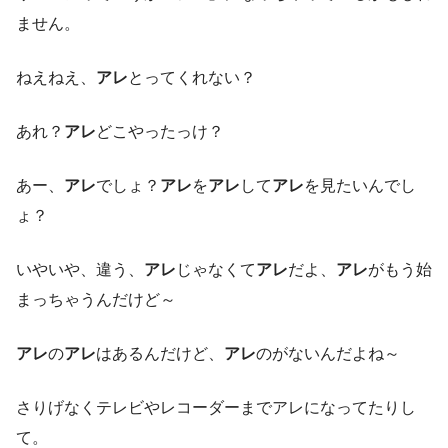
ません。
ねえねえ、
アレ
とってくれない？
あれ？
アレ
どこやったっけ？
あー、
アレ
でしょ？
アレ
を
アレ
して
アレ
を見たいんでし
ょ？
いやいや、違う、
アレ
じゃなくて
アレ
だよ、
アレ
がもう始
まっちゃうんだけど～
アレ
の
アレ
はあるんだけど、
アレ
のがないんだよね～
さりげなくテレビやレコーダーまでアレになってたりし
て。