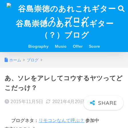
谷島崇徳のあれこれギター
（？）ブログ
Biography
Music
Offer
Score
ホーム
ブログ
あ、ソレをアレしてコウするヤツってど
こだっけ？
2015年11月5日
2021年4月20日
ブログネタ：
リモコンなんて呼ぶ？
参加中