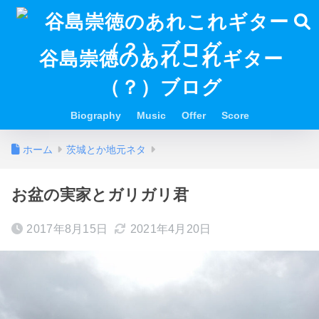
谷島崇徳のあれこれギター
（？）ブログ
Biography
Music
Offer
Score
ホーム
茨城とか地元ネタ
お盆の実家とガリガリ君
2017年8月15日
2021年4月20日