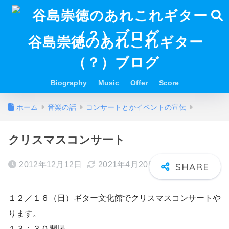
谷島崇徳のあれこれギター
（？）ブログ
Biography
Music
Offer
Score
ホーム
音楽の話
コンサートとかイベントの宣伝
クリスマスコンサート
2012年12月12日
2021年4月20日
１２／１６（日）ギター文化館でクリスマスコンサートや
ります。
１３：３０開場