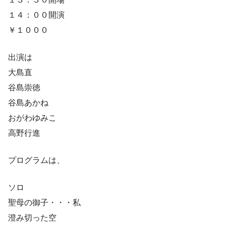
１４：００開演
￥１０００
出演は
大島直
谷島崇徳
谷島あかね
おがわゆみこ
高野行進
プログラムは、
ソロ
聖母の御子・・・私
澄み切った空