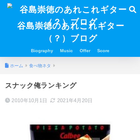
谷島崇徳のあれこれギター
（？）ブログ
Biography
Music
Offer
Score
ホーム
食べ物ネタ
スナック俺ランキング
2010年10月1日
2021年4月20日