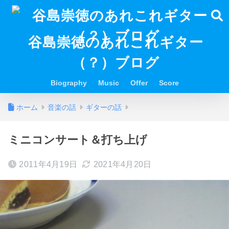
谷島崇徳のあれこれギター
（？）ブログ
Biography
Music
Offer
Score
ホーム
音楽の話
ギターの話
ミニコンサート＆打ち上げ
2011年4月19日
2021年4月20日