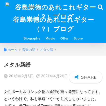
谷島崇徳のあれこれギター
（？）ブログ
Biography
Music
Offer
Score
ホーム
音楽の話
メタル話
メタル新譜
2010年9月5日
2021年4月20日
女性ボーカルゴシック物の新譜が続々発売になってます。
というわけで、私も早速いくつか注文しちゃいました。
まずは、元Theatre of Tragedy 現Leaves’ EyesのLiv