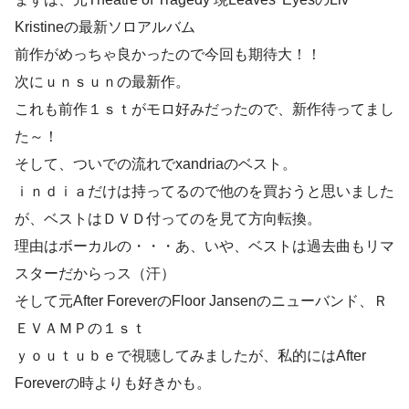
Kristineの最新ソロアルバム
前作がめっちゃ良かったので今回も期待大！！
次にｕｎｓｕｎの最新作。
これも前作１ｓｔがモロ好みだったので、新作待ってまし
た～！
そして、ついでの流れでxandriaのベスト。
ｉｎｄｉａだけは持ってるので他のを買おうと思いました
が、ベストはＤＶＤ付ってのを見て方向転換。
理由はボーカルの・・・あ、いや、ベストは過去曲もリマ
スターだからっス（汗）
そして元After ForeverのFloor Jansenのニューバンド、Ｒ
ＥＶＡＭＰの１ｓｔ
ｙｏｕｔｕｂｅで視聴してみましたが、私的にはAfter
Foreverの時よりも好きかも。