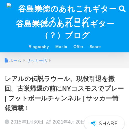
谷島崇徳のあれこれギター
（？）ブログ
Biography
Music
Offer
Score
ホーム
サッカー話
レアルの伝説ラウール、現役引退を撤
回。古巣帰還の前にNYコスモスでプレー
| フットボールチャンネル | サッカー情
報満載！
2015年1月30日
2021年4月20日