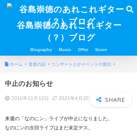
谷島崇徳のあれこれギター
（？）ブログ
Biography
Music
Offer
Score
ホーム
音楽の話
コンサートとかイベントの宣伝
中止のお知らせ
2010年11月12日
2021年4月20日
来週の「なのにン」ライブが中止になりました。
なのにンの次回ライブはまだ未定デス。