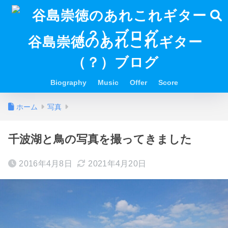
谷島崇徳のあれこれギター
（？）ブログ
Biography
Music
Offer
Score
ホーム
写真
千波湖と鳥の写真を撮ってきました
2016年4月8日
2021年4月20日