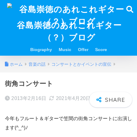
谷島崇徳のあれこれギター
（？）ブログ
Biography
Music
Offer
Score
ホーム
音楽の話
コンサートとかイベントの宣伝
街角コンサート
2013年2月16日
2021年4月20日
今年もフルート＆ギターで笠間の街角コンサートに出演し
ます(^_^)ﾉ