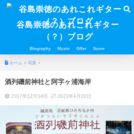
谷島崇徳のあれこれギター
（？）ブログ
Biography
Music
Offer
Score
ホーム
写真
酒列磯前神社と阿字ヶ浦海岸
2017年12月14日
2021年4月20日