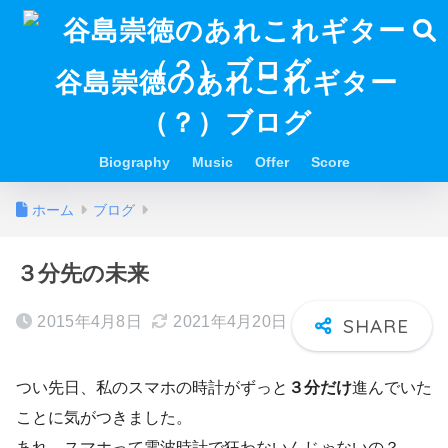
谷島崇徳のあれこれギター
（？）ブログ
Biography
Music
Offer
Score
ホーム
ブログ
３分先の未来
2015年4月8日
2021年4月20日
つい先日、私のスマホの時計がずっと
３分だけ
進んでいた
ことに気がつきました。
あれ、スマホって電波時計で狂わないんじゃないの？