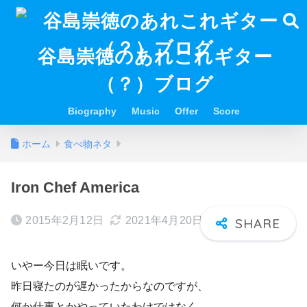
谷島崇徳のあれこれギター
（？）ブログ
Biography
Music
Offer
Score
ホーム
食べ物ネタ
Iron Chef America
2015年2月12日
2021年4月20日
いやー今日は眠いです。
昨日寝たのが遅かったからなのですが、
何か仕事とかやっていたわけではなく、