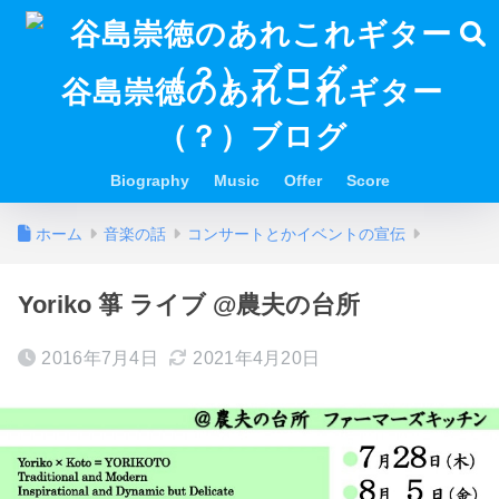
谷島崇徳のあれこれギター
（？）ブログ
Biography
Music
Offer
Score
ホーム
音楽の話
コンサートとかイベントの宣伝
Yoriko 箏 ライブ @農夫の台所
2016年7月4日
2021年4月20日