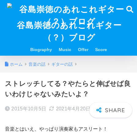
谷島崇徳のあれこれギター
（？）ブログ
Biography
Music
Offer
Score
ホーム
音楽の話
ギターの話
ストレッチしてる？やたらと伸ばせば良
いわけじゃないみたいよ？
2015年10月5日
2021年4月20日
音楽とはいえ、やっぱり演奏家もアスリート！