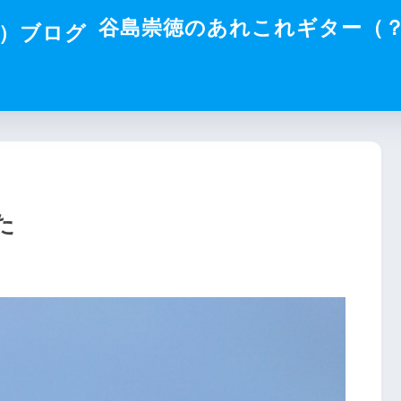
谷島崇徳のあれこれギター（
た