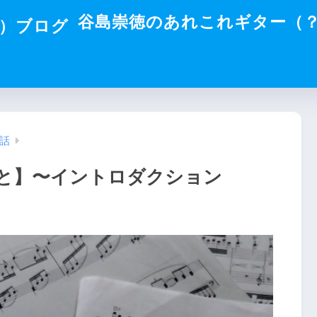
谷島崇徳のあれこれギター（
話
と】〜イントロダクション